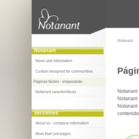
Notanant
Notanant
News and information
Pági
Custom designed for communities
Páginas fáciles - empezando
Notanant 
Notanant características
Notanant 
Notanant 
secciónes
contenido
About us - company information
More than just pages