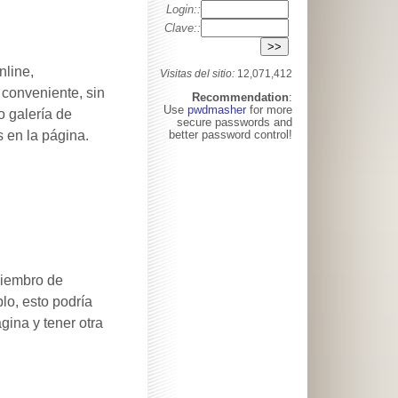
Login::
Clave::
nline,
Visitas del sitio:
12,071,412
 conveniente, sin
Recommendation
:
Use
pwdmasher
for more
o galería de
secure passwords and
better password control!
 en la página.
miembro de
lo, esto podría
gina y tener otra