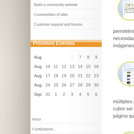
Build a community website
Communities of sites
Customer support and forums
permitién
necesidad
Próximos Eventos
imágenes 
Aug
6
7
8
9
Aug
10
11
12
13
14
15
16
Aug
17
18
19
20
21
22
23
Aug
24
25
26
27
28
29
30
Sep
31
1
2
3
4
5
6
múltiples
cubrir se
página qu
Inicio
Contáctanos...